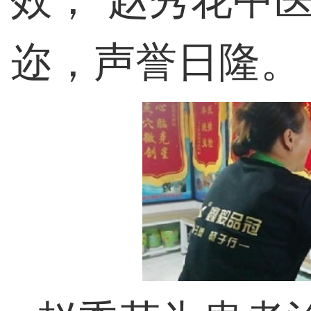
迩，声誉日隆。